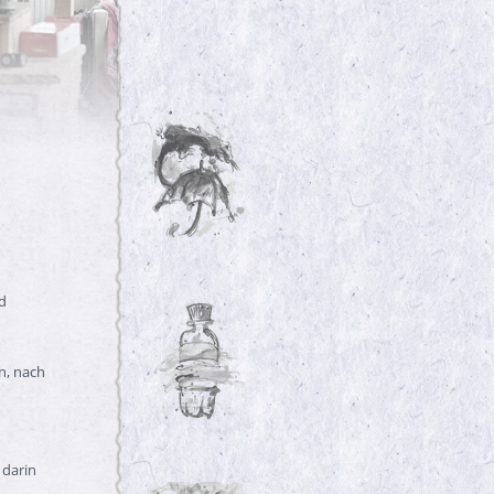
d
n, nach
 darin