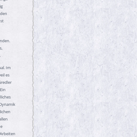
ig
 den
st
ünden.
s,
.
al. Im
eil es
Gredler
 Ein
liches
 Dynamik
lichen
allen
he
 Arbeiten