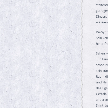
staltend
getragen
Dingen, 
erklären
Die Synt
Sein keh
hinterfr
Sehen, w
Tun tauc
schön is
sein Tun
Raum din
und Nah
des Eige
Gestalt.
anderen 
Sinnträg