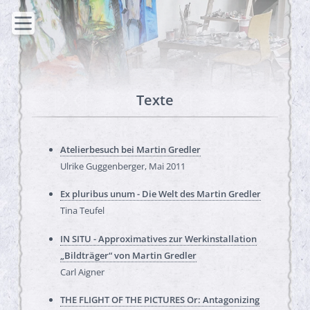
Texte
Atelierbesuch bei Martin Gredler
Ulrike Guggenberger
, Mai 2011
Ex pluribus unum - Die Welt des Martin Gredler
Tina Teufel
IN SITU - Approximatives zur Werkinstallation
„Bildträger“ von Martin Gredler
Carl Aigner
THE FLIGHT OF THE PICTURES Or: Antagonizing